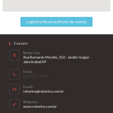
Logistica Reversa (Ponto de coleta)
Contato
Rober Lux
Rua Bernardo Morello, 250 - Jardim Grajaú -
Jaboticabal/SP
Fone:
(16) 3202-1786
Email:
roberlux@roberlux.com.br
Website:
www.roberlux.com.br