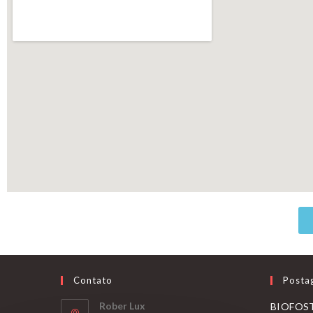
Contato
Posta
Rober Lux
BIOFOST 