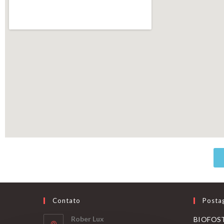
Contato
Posta
Rober Lux
BIOFOST 