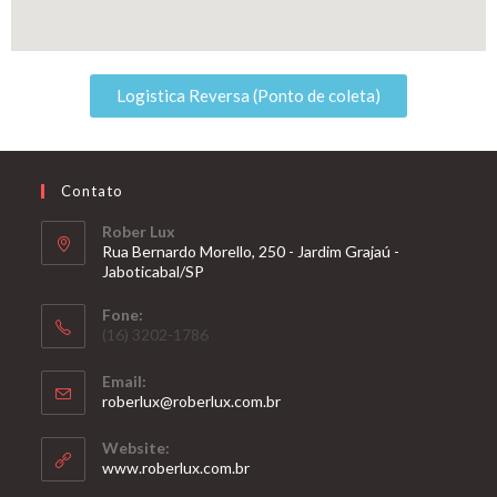
Logistica Reversa (Ponto de coleta)
Contato
Rober Lux
Rua Bernardo Morello, 250 - Jardim Grajaú -
Jaboticabal/SP
Fone:
(16) 3202-1786
Email:
roberlux@roberlux.com.br
Website:
www.roberlux.com.br