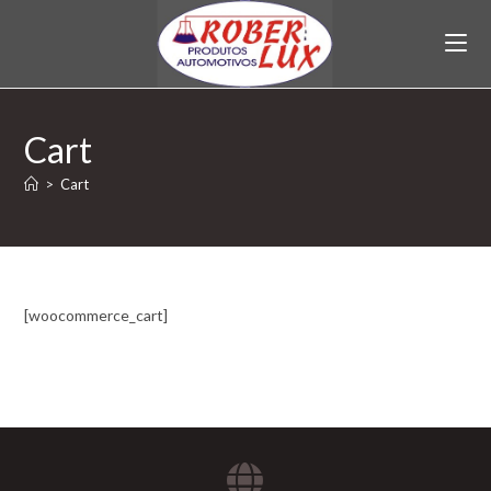
Cart
>
Cart
[woocommerce_cart]