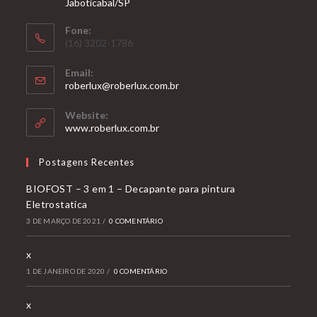
Jaboticabal/SP
Fone:
(16) 3202-1786
Email:
roberlux@roberlux.com.br
Website:
www.roberlux.com.br
Postagens Recentes
BIOFOST – 3 em 1 – Decapante para pintura
Eletrostatica
3 DE MARÇO DE 2021
/
0 COMENTÁRIO
x
1 DE JANEIRO DE 2020
/
0 COMENTÁRIO
x